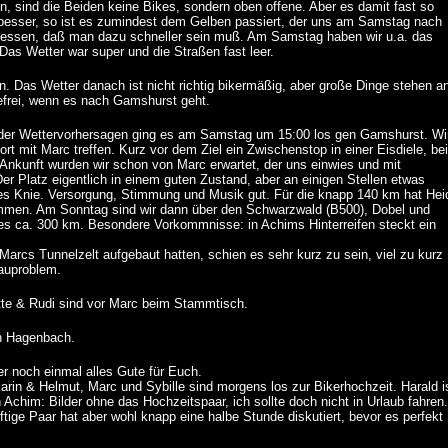
, sind die Beiden keine Bikes, sondern oben offene. Aber es damit fast so
besser, so ist es zumindest dem Gelben passiert, der uns am Samstag nach
ergessen, daß man dazu schneller sein muß. Am Samstag haben wir u.a. das
as Wetter war super und die Straßen fast leer.
as Wetter danach ist nicht richtig bikermäßig, aber große Dinge stehen an
efrei, wenn es nach Gamshurst geht.
der Wettervorhersagen ging es am Samstag um 15:00 los gen Gamshurst. Wi
rt mit Marc treffen. Kurz vor dem Ziel ein Zwischenstop in einer Eisdiele, bei
 Ankunft wurden wir schon von Marc erwartet, der uns einwies und mit
Der Platz eigentlich in einem guten Zustand, aber an einigen Stellen etwas
s Knie. Versorgung, Stimmung und Musik gut. Für die knapp 140 km hat Hei
ommen. Am Sonntag sind wir dann über den Schwarzwald (B500), Dobel und
s ca. 300 km. Besondere Vorkommnisse: in Achims Hinterreifen steckt ein
Marcs Tunnelzelt aufgebaut hatten, schien es sehr kurz zu sein, viel zu kurz
bauproblem.
tte & Rudi sind vor Marc beim Stammtisch.
h Hagenbach.
er noch einmal alles Gute für Euch.
Karin & Helmut, Marc und Sybille sind morgens los zur Bikerhochzeit. Harald i
im: Bilder ohne das Hochzeitspaar, ich sollte doch nicht in Urlaub fahren.
ge Paar hat aber wohl knapp eine halbe Stunde diskutiert, bevor es perfekt