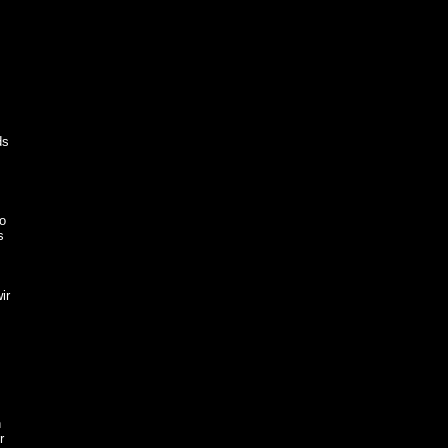
m
ds
o
s
ir
n
r