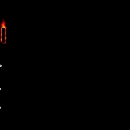
ür
n
m