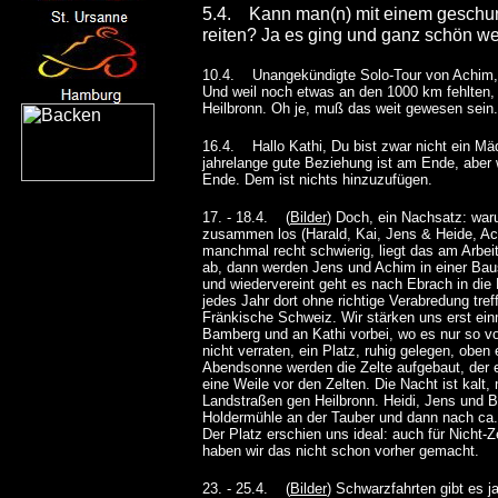
5.4. Kann man(n) mit einem geschun
reiten? Ja es ging und ganz schön we
10.4. Unangekündigte Solo-Tour von Achim, S
Und weil noch etwas an den 1000 km fehlten,
Heilbronn. Oh je, muß das weit gewesen sein.
16.4. Hallo Kathi, Du bist zwar nicht ein Mä
jahrelange gute Beziehung ist am Ende, aber w
Ende. Dem ist nichts hinzuzufügen.
17. - 18.4. (
Bilder
) Doch, ein Nachsatz: war
zusammen los (Harald, Kai, Jens & Heide, Ac
manchmal recht schwierig, liegt das am Arbeit
ab, dann werden Jens und Achim in einer Baus
und wiedervereint geht es nach Ebrach in die
jedes Jahr dort ohne richtige Verabredung tref
Fränkische Schweiz. Wir stärken uns erst einm
Bamberg und an Kathi vorbei, wo es nur so von
nicht verraten, ein Platz, ruhig gelegen, obe
Abendsonne werden die Zelte aufgebaut, der 
eine Weile vor den Zelten. Die Nacht ist kalt
Landstraßen gen Heilbronn. Heidi, Jens und B
Holdermühle an der Tauber und dann nach ca.
Der Platz erschien uns ideal: auch für Nicht-Z
haben wir das nicht schon vorher gemacht.
23. - 25.4. (
Bilder
) Schwarzfahrten gibt es 