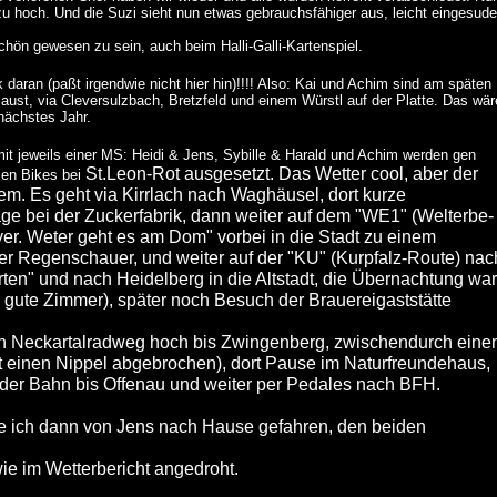
u hoch. Und die Suzi sieht nun etwas gebrauchsfähiger aus, leicht eingesude
chön gewesen zu sein, auch beim Halli-Galli-Kartenspiel.
aran (paßt irgendwie nicht hier hin)!!!! Also: Kai und Achim sind am späten
st, via Cleversulzbach, Bretzfeld und einem Würstl auf der Platte. Das wär
 nächstes Jahr.
 mit jeweils einer MS: Heidi & Jens, Sybille & Harald und Achim werden gen
St.Leon-Rot ausgesetzt. Das Wetter cool, aber der
sen Bikes bei
em. Es geht via Kirrlach nach Waghäusel, dort kurze
ge bei der Zuckerfabrik, dann weiter auf dem "WE1" (Welterbe-
er. Weter geht es am Dom" vorbei in die Stadt zu einem
er Regenschauer, und weiter auf der "KU" (Kurpfalz-Route) nac
en" und nach Heidelberg in die Altstadt, die Übernachtung war
 gute Zimmer), später noch Besuch der Brauereigaststätte
en Neckartalradweg hoch bis Zwingenberg, zwischendurch eine
hat einen Nippel abgebrochen), dort Pause im Naturfreundehaus,
t der Bahn bis Offenau und weiter per Pedales nach BFH.
e ich dann von Jens nach Hause gefahren, den beiden
ie im Wetterbericht angedroht.