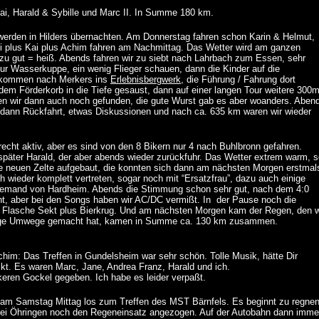
i, Harald & Sybille und Marc II. In Summe 180 km.
r werden in Hilders übernachten. Am Donnerstag fahren schon Karin & Helmut,
di plus Kai plus Achim fahren am Nachmittag. Das Wetter wird am ganzen
u gut = heiß. Abends fahren wir zu siebt nach Lahrbach zum Essen, sehr
ur Wasserkuppe, ein wenig Flieger schauen, dann die Kinder auf die
ekommen nach Merkers ins
Erlebnisbergwerk
, die Führung / Fahrung dort
dem Förderkorb in die Tiefe gesaust, dann auf einer langen Tour weitere 300
en wir dann auch noch gefunden, die gute Wurst gab es aber woanders. Aben
 dann Rückfahrt, etwas Diskussionen und nach ca. 635 km waren wir wieder
 recht aktiv, aber es sind von den 8 Bikern nur 4 nach Buhlbronn gefahren.
später Harald, der aber abends wieder zurückfuhr. Das Wetter extrem warm, s
re neuen Zelte aufgebaut, die konnten sich dann am nächsten Morgen erstmal
h wieder komplett vertreten, sogar noch mit “Ersatzfrau”, dazu auch einige
jemand von Hardheim. Abends die Stimmung schon sehr gut, nach dem 4:0
ht, aber bei den Songs haben wir AC/DC vermißt. In der Pause noch die
e Flasche Sekt plus Bierkrug. Und am nächsten Morgen kam der Regen, den w
inige Umwege gemacht hat, kamen in Summe ca. 130 km zusammen.
him: Das Treffen in Gundelsheim war sehr schön. Tolle Musik, hätte Dir
ckt. Es waren Marc, Jane, Andrea Franz, Harald und ich.
ckeren Gockel gegeben. Ich habe es leider verpaßt.
 am Samstag Mittag los zum Treffen des MST Bärnfels. Es beginnt zu regne
n bei Öhringen noch den Regeneinsatz angezogen. Auf der Autobahn dann imme