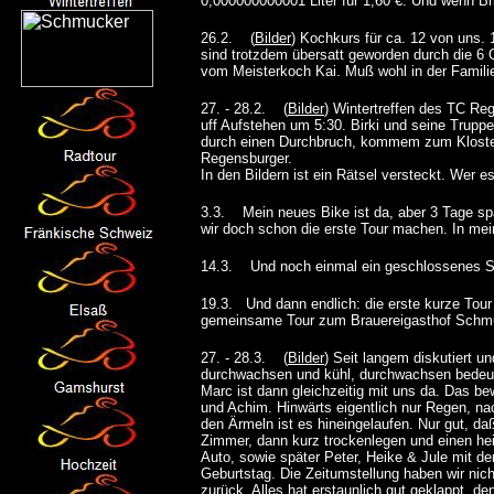
0,000000000001 Liter für 1,60 €. Und wenn Bri
26.2. (
Bilder
) Kochkurs für ca. 12 von uns. 
sind trotzdem übersatt geworden durch die 6 
vom Meisterkoch Kai. Muß wohl in der Familie
27. - 28.2. (
Bilder
) Wintertreffen des TC Re
uff Aufstehen um 5:30. Birki und seine Trupp
durch einen Durchbruch, kommem zum Klost
Regensburger.
In den Bildern ist ein Rätsel versteckt. Wer e
3.3. Mein neues Bike ist da, aber 3 Tage s
wir doch schon die erste Tour machen. In mein
14.3. Und noch einmal ein geschlossenes S
19.3. Und dann endlich: die erste kurze Tou
gemeinsame Tour zum Brauereigasthof Schmu
27. - 28.3. (
Bilder
) Seit langem diskutiert 
durchwachsen und kühl, durchwachsen bedeute
Marc ist dann gleichzeitig mit uns da. Das be
und Achim. Hinwärts eigentlich nur Regen, n
den Ärmeln ist es hineingelaufen. Nur gut, da
Zimmer, dann kurz trockenlegen und einen h
Auto, sowie später Peter, Heike & Jule mit d
Geburtstag. Die Zeitumstellung haben wir nic
zurück. Alles hat erstaunlich gut geklappt, d