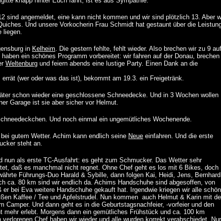
gitte knapp hinter Euch fährt, ist es aus Sympathie.
12 sind angemeldet, eine kann nicht kommen und wir sind plötzlich 13. Aber w
Quiches. Und unsere Vorkocherin Frau Schmidt hat gestaunt über die Leistun
 liegen.
gensburg in
Kelheim
. Die gestern fehlte, fehlt wieder. Also brechen wir zu 9 auf
e haben ein schönes Programm vorbereitet: wir fahren auf der Donau, brechen
er
Weltenburg
und feiern abends eine lustige Party. Einen Dank an die
s errät (wer oder was das ist), bekommt am 19.3. ein Freigetränk.
päter schon wieder eine geschlossene Schneedecke. Und in 3 Wochen wollen
er Garage ist sie aber sicher vor Helmut.
chneedeckchen. Und noch einmal ein ungemütliches Wochenende.
r bei gutem Wetter. Achim kann endlich seine
Neue
einfahren. Und die erste
cker steht an.
und nun als erste TC-Ausfahrt: es geht zum Schmucker. Das Wetter sehr
t, daß es manchmal nicht regnet. Ohne Chef geht es los mit 6 Bikes, doch
währte Führungs-Duo Harald & Sybille, dann folgen Kai, Heidi, Jens, Bernhard
ach ca. 80 km sind wir endlich da. Achims Handschuhe sind abgesoffen, von
ß er bei Eva weitere Handschuhe gekauft hat. Irgendwie kriegen wir alle schö
eißen Kaffee / Tee und Apfelstrudel. Nun kommen auch Helmut & Karin mit d
em Camper. Und dann geht es in die Geburtstagsnachfeier, -vorfeier und den
ht mehr erlebt. Morgens dann ein gemütliches Frühstück und ca. 100 km
en verlorenen Chef haben wir wieder und alle wurden korrekt verabschiedet. Nur