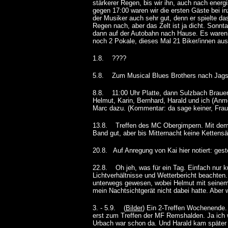
stärkerer Regen, bis wir ihn, auch nach energ
gegen 17:00 waren wir die ersten Gäste bei 
der Musiker auch sehr gut, denn er spielte d
Regen nach, aber das Zelt ist ja dicht. Sonn
dann auf der Autobahn nach Hause. Es waren 
noch 2 Pokale, dieses Mal 21 Biker/innen a
1.8. ????
5.8. Zum Musical Blues Brothers nach Jagstha
8.8. 11:00 Uhr Platte, dann Sulzbach Brauere
Helmut, Karin, Bernhard, Harald und ich (A
Marc dazu. (Kommentar: da sage keiner, Fraue
13.8. Treffen des MC Obergimpern. Mit dem 
Band gut, aber bis Mitternacht keine Kettens
20.8. Auf Anregung von Kai hier notiert: ges
22.8. Oh jeh, was für ein Tag. Einfach nur
Lichtverhältnisse und Wetterbericht beachte
unterwegs gewesen, wobei Helmut mit seinem
mein Nachtsichtgerät nicht dabei hatte. Aber
3. - 5.9. (
Bilder
) Ein 2-Treffen Wochenende.
erst zum Treffen der MF Remshalden. Ja ich 
Urbach war schon da. Und Harald kam später