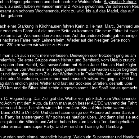
anach in Regen gekommen und doch noch zur Waldschänke
Bayrische Schanz
ch, zu siebt haben wir wieder einmal 2 Pokale gewonnen. Wir trafen den Res
samt ein schönes Wochenende, nicht zu wild, bis auf das Mädel, das auf
0 km gefahren.
ach einer Stärkung in Kirchhausen fuhren Karin & Helmut, Marc, Bernhard un
er erneuerten Fähre auf die andere Seite zu kommen. Die neue Fähre ist zwar
tezeiten ist an Wochenenden zu rechnen. Auf der anderen Seite gab es einige
r nächsten Fähre nach Leimersheim. Wieder auf der hiesigen Seite noch
ca. 230 km waren wir wieder zu Hause.
nn man sich auch nicht mehr verlassen. Deswegen oder trotzdem ging es am
reienfels. Die erste Gruppe waren Helmut und Bernhard, vom Urlaub zurück
as später dann Harald, Kai, sowie Achim mit Sozia Jane. Und als Nachzügler
 kamen wir von Westen in ein Regengebiet hinein und wurden davon begleitet.
t und dann ging es zum Ziel, der Waldmühle in Freienfels. Am nächsten Tag
bel oder Nieselregen, aber immer noch nasse Straßen. Es ging ca. 200 km
ag dann endlich gutes Wetter und fast nur trockene Straßen, deshalb über
700 km und die Bikes sind schön eingeschlammt. Und Spaß hat es gemacht.
m TC Regensburg. Das Ziel gibt das Wetter vor, pünktlich zum Wochenende
 und Achim mit dem Auto, da kann man auch besser AC/DC während der Fahrt
ndrea und Jane, heimlich wie im letzten Jahr. Bis auf Hardheim waren alle
der Band ZOO STATION. Und dann haben einige der Akteure auf einer Bank in
Ja, Party ist anstrengend. Wir sollten es häufiger üben. Und dann sind sie auc
enigstens die Mädels und Achim haben bis zum letzten Ton durchgehalten.
eder einmal, eine super Party. Und wir sind im Training für Hamburg.
 wurden noch einmal ordentlich bewegt. Welch ein Superwetter und Harald h