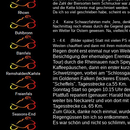
die Zahl der Biersorten beim Schmucker war z
und die Kette könnte mal geschmiert werden.
Da ich so viel geschrieben habe, scheint es s
2.4. Keine Schwarzfahrten mehr, Jens, denk d
Nachmittag noch etwas durch die Gegend gesau
ein Wetter für Ostern gewesen. Na, vielleicht
3. - 4.4. (Bilder später) Statt mit vielen PS
Westen chauffiert und dann mit ihren motorlo
Regen droht erst einmal nur von Weit
Besichtigung der ehemaligen Eremita
Tour) durch die Rheinauen nach Spey
Kaffeepäuschen, dann ein erster kurz
Schwetzingen, vorbei am "Schlossgart
im Goldenen Falken (leckeres Essen,
"Scheffels". Tagesstrecke ca.55 Km.
Sonntag Start so gegen 10.15 Uhr d
Plattfuß repariert (genauer: Harald 
weiter bis Neckarelz und von dort mi
Tagesstrecke ca. 65 Km.
Zum Glück, danke noch einmal, wurd
Regengüssen bin ich so entkommen.
Es war schön und nicht so schlimm, w