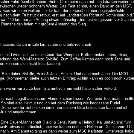
ischer Fahrt überholt haben. Hinter Crailsheim dann auf Landstraßen weiter u
inzwischen wieder schönem Wetter. Das Fest schön, einen Dank an den MST,
as, was wir hören wollten. Leider kam der inzwischen aber abgeschwächte
tag nach dem Frühstück retour, erst auf Landstraßen Richtung Rothenburg o.d.
ca. 440 km, nur am Anfang etwas mühselig. Und fast vergessen: vor 3 Jahr
us Remshalden holen mit großem Abstand den Sieg.
usen: da ich in Eile bin, schön und teils recht naß.
i mit Livemusik, anschließend Bad Wimpfen. Kaffee trinken. Jens, Heidi,
nmerkung des Web-Masters: Sybille). Zum Kaffee kamen dann noch Jane und
n könnten sich nicht kurz fassen).
Bike dabei: Sybille, Heidi & Jens, Achim. Und dann noch Jane. Die MCO
äge. (Kommentar, siehe auch letzten Eintrag: Achim kann es doch noch kürzer
tern waren wir zu 15 beim Stammtisch, ein wohl historischer Rekord.
 kurz nach Jagsthausen zum Flammkuchen-Essen. Wer eine Tour macht, sollt
n. So sind also Helmut und ich auf dem Rückweg wie begossene Pudel
 Scheinwerfer Schnecken direkt vor seinem Bike beleuchten kann und ich
 wir sind angekommen.
 Eine Dauer-Mannschaft (Heidi & Jens, Karin & Helmut, Kai und Achim) fuhr
weiß, etwas umständlich, aber wir kamen noch im Hellen an. Gisela vom TC
 nach. Am Samstag ging es dann weiter zum MSC Karlstein. Unterwegs habe