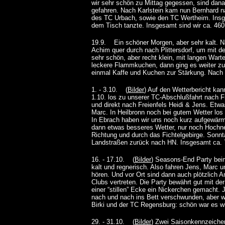
wir sehr schön zu Mittag gegessen, sind d
gefahren. Nach Karlstein kam nun Bernhard na
des TC Urbach, sowie den TC Wertheim. Insge
dem Tisch tanzte. Insgesamt sind wir ca. 46
19.9. Ein schöner Morgen, aber sehr kalt. N
Achim quer durch nach Plittersdorf, um mit d
sehr schön, aber recht klein, mit langen War
leckere Flammkuchen, dann ging es weiter zu
einmal Kaffe und Kuchen zur Stärkung. Nach 
1. - 3.10. (
Bilder
) Auf den Wetterbericht ka
1.10. los zu unserer TC-Abschlußfahrt nach F
und direkt nach Freienfels Heidi & Jens. Etw
Marc. In Heilbronn noch bei gutem Wetter los
In Ebrach haben wir uns noch kurz aufgewärm
dann etwas besseres Wetter, nur noch Hochne
Richtung und durch das Fichtelgebirge. Sonnt
Landstraßen zurück nach HN. Insgesamt ca. 
16. - 17.10. (
Bilder
) Seasons-End Party bei
kalt und regnerisch. Also fahren Jens, Marc
hören. Und vor Ort sind dann auch plötzlich A
Clubs vertreten. Die Party bewährt gut mit 
einer “stillen” Ecke ein Nickerchen gemacht. 
nach und nach ins Bett verschwunden, aber w
Birki und der TC Regensburg: schön war es wi
29. - 31.10. (
Bilder
) Zwei Saisonkennzeichen