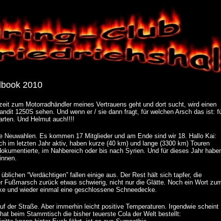
book 2010
t zum Motorradhändler meines Vertrauens geht und dort sucht, wird einen
dit 1250S sehen. Und wenn er / sie dann fragt, für welchen Arsch das ist: f
rten. Und Helmut auch!!!!
 Neuwahlen. Es kommen 17 Mitglieder und am Ende sind wir 18. Hallo Kai:
h im letzten Jahr aktiv, haben kurze (40 km) und lange (3300 km) Touren
kumentierte, im Nahbereich oder bis nach Syrien. Und für dieses Jahr habe
innen.
üblichen “Verdächtigen” fallen einige aus. Der Rest hält sich tapfer, die
Der Fußmarsch zurück etwas schwierig, nicht nur die Glätte. Noch ein Wort zu
ke und wieder einmal eine geschlossene Schneedecke.
der Straße. Aber immerhin leicht positive Temperaturen. Irgendwie scheint
 hat beim Stammtisch die bisher teuerste Cola der Welt bestellt: