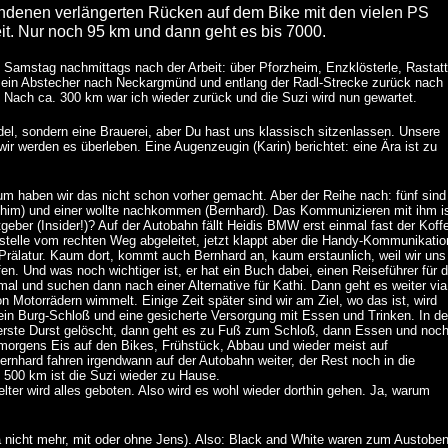
denen verlängerten Rücken auf dem Bike mit den vielen PS
it. Nur noch 95 km und dann geht es bis 7000.
amstag nachmittags nach der Arbeit: über Pforzheim, Enzklösterle, Rastatt
 ein Abstecher nach Neckargmünd und entlang der Radl-Strecke zurück nach
 Nach ca. 300 km war ich wieder zurück und die Suzi wird nun gewartet.
del, sondern eine Brauerei, aber Du hast uns klassisch sitzenlassen. Unsere
ir werden es überleben. Eine Augenzeugin (Karin) berichtet: eine Ära ist zu
um haben wir das nicht schon vorher gemacht. Aber der Reihe nach: fünf sind
him) und einer wollte nachkommen (Bernhard). Das Kommunizieren mit ihm i
geber (Insider!)? Auf der Autobahn fällt Heidis BMW erst einmal fast der Koff
telle vom rechten Weg abgeleitet, jetzt klappt aber die Handy-Kommunikatio
 Prälatur. Kaum dort, kommt auch Bernhard an, kaum erstaunlich, weil wir uns
fen. Und was noch wichtiger ist, er hat ein Buch dabei, einen Reiseführer für d
al und suchen dann nach einer Alternative für Kathi. Dann geht es weiter via
 Motorrädern wimmelt. Einige Zeit später sind wir am Ziel, wo das ist, wird
n ein Burg-Schloß und eine gesicherte Versorgung mit Essen und Trinken. In de
erste Durst gelöscht, dann geht es zu Fuß zum Schloß, dann Essen und noc
, morgens Eis auf den Bikes, Frühstück, Abbau und wieder meist auf
ernhard fahren irgendwann auf der Autobahn weiter, der Rest noch in die
 500 km ist die Suzi wieder zu Hause.
elter wird alles geboten. Also wird es wohl wieder dorthin gehen. Ja, warum
ja nicht mehr, mit oder ohne Jens). Also: Black and White waren zum Austobe