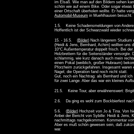
im Elsaß. Wie man auf den Bildern sehen kann
schön wie auf einem Bike. Oder sogar etwas 
einer Ortschaft überholen wollte. Er hatte v
Automobil-Museum
in Muehlhausen besucht. D
1.5. Keine Schadensmeldungen von Anderen. D
Hoffentlich ist der Schwarzwald wieder schne
15. - 16.5. (
Bilder
) Nach längerem Studium 
(Heidi & Jens, Bernhard, Achim) wollten uns do
10°C Außentemperatur doppelt frisch. Bei der
Holzbrettern für die Seitenständer versorgte. 
schlammig, wie kurz danach auch mein rechte
einen Pokal (weiblich, großer Hubraum) bek
Pforzheim zurückgefahren. Insgesamt waren e
Nagel, die Operation fand noch nicht statt.
Gut, noch ein Nachtrag: als Bernhard und ich 
für zwei Lange. Aber das war ein kleines Auf
21.5. Keine Tour, aber erwähnenswert: Brigi
2.6. Da ging es wohl zum Bockbierfest nac
5.6. (
Bilder
) Hochzeit von Jo & Tina. Von hi
Anbei der Bericht von Sybille: Heidi & Jens, 
nachmittags nachgekommen. Kommentar von Ach
Aber es muß schön gewesen sein, daß zukünfti
war.