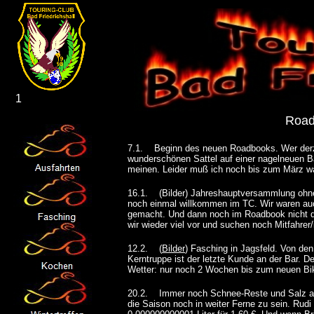
1
Road
7.1. Beginn des neuen Roadbooks. Wer derzei
wunderschönen Sattel auf einer nagelneuen Ban
meinen. Leider muß ich noch bis zum März wa
16.1. (Bilder) Jahreshauptversammlung ohne
noch einmal willkommen im TC. Wir waren auc
gemacht. Und dann noch im Roadbook nicht do
wir wieder viel vor und suchen noch Mitfahrer/
12.2. (
Bilder
) Fasching in Jagsfeld. Von den 
Kerntruppe ist der letzte Kunde an der Bar. 
Wetter: nur noch 2 Wochen bis zum neuen Bi
20.2. Immer noch Schnee-Reste und Salz auf 
die Saison noch in weiter Ferne zu sein. Rudi