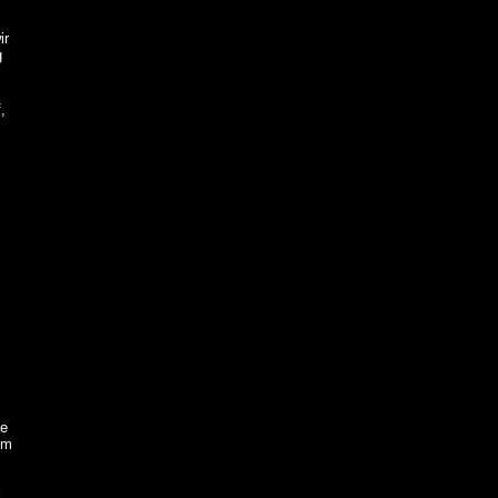
ir
g
,
ne
em