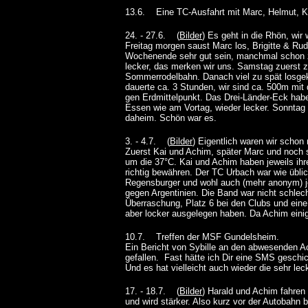
13.6. Eine TC-Ausfahrt mit Marc, Helmut, Ka
24. - 27.6. (
Bilder
) Es geht in die Rhön, wi
Freitag morgen saust Marc los, Brigitte & Ru
Wochenende sehr gut sein, manchmal schon z
lecker, das merken wir uns. Samstag zuerst z
Sommerrodelbahn. Danach viel zu spät losg
dauerte ca. 3 Stunden, wir sind ca. 500m mit 
gen Erdmittelpunkt. Das Drei-Länder-Eck hab
Essen wie am Vortag, wieder lecker. Sonntag
daheim. Schön war es.
3. - 4.7. (
Bilder
) Eigentlich waren wir schon
Zuerst Kai und Achim, später Marc und noch 
um die 37°C. Kai und Achim haben jeweils ih
richtig bewähren. Der TC Urbach war wie üblic
Regensburger und wohl auch (mehr anonym) 
gegen Argentinien. Die Band war nicht schlec
Überraschung, Platz 6 bei den Clubs und ein
aber locker ausgelegen haben. Da Achim e
10.7. Treffen der MSF Gundelsheim.
Ein Bericht von Sybille an den abwesenden Ac
gefallen. Fast hätte ich Dir eine SMS geschi
Und es hat vielleicht auch wieder die sehr le
17. - 18.7. (
Bilder
) Harald und Achim fahren
und wird stärker. Also kurz vor der Autobah